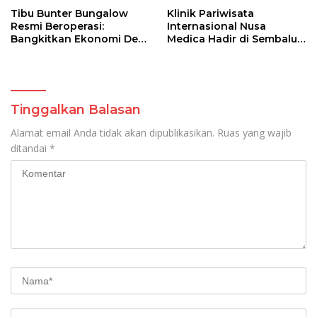
Tibu Bunter Bungalow
Klinik Pariwisata
Resmi Beroperasi:
Internasional Nusa
Bangkitkan Ekonomi Desa
Medica Hadir di Sembalun,
Wisata hingga Gandeng
Standar Keselamatan
Relawan Pengajar
Rinjani Naik Kelas
Mancanegara
Tinggalkan Balasan
Alamat email Anda tidak akan dipublikasikan.
Ruas yang wajib
ditandai
*