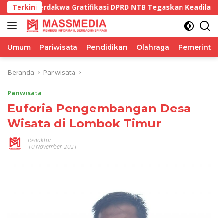
Langsung
 Gratifikasi DPRD NTB Tegaskan Keadilan Berdasarkan Fakta
Terkini
ke
konten
Umum
Pariwisata
Pendidikan
Olahraga
Pemerinta
Beranda
Pariwisata
Pariwisata
Euforia Pengembangan Desa
Wisata di Lombok Timur
Redaktur
10 November 2021