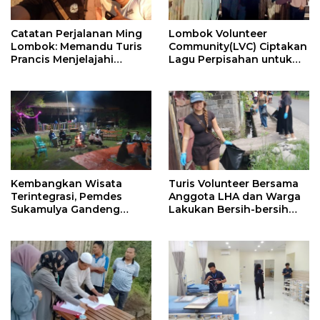
​Catatan Perjalanan Ming
Lombok Volunteer
Lombok: Memandu Turis
Community(LVC) Ciptakan
Prancis Menjelajahi
Lagu Perpisahan untuk
Pesona Tersembunyi
Relawan Mancanegara
Sumbawa (Bagian 1)
Kembangkan Wisata
Turis Volunteer Bersama
Terintegrasi, Pemdes
Anggota LHA dan Warga
Sukamulya Gandeng
Lakukan Bersih-bersih
Pelaku Wisata dan
Sampah
Relawan Asing