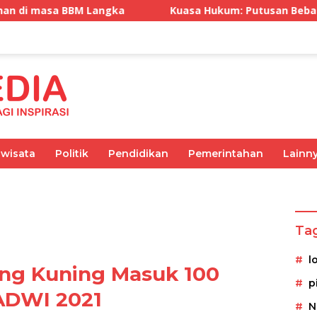
Kuasa Hukum: Putusan Bebas Tiga Terdakwa Gratifik
iwisata
Politik
Pendidikan
Pemerintahan
Lainn
Olahraga
Pemerintahan
Kesehatan
Ekonomi
Ta
l
ng Kuning Masuk 100
p
ADWI 2021
N