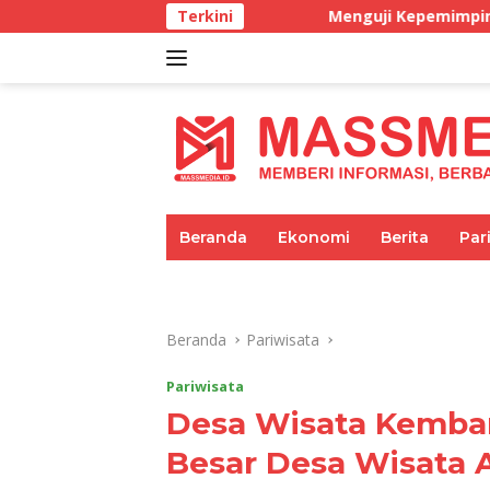
Langsung
Menguji Kepemimpinan di masa BBM Langka
Terkini
ke
konten
tutup
Beranda
Ekonomi
Berita
Par
Umum
Pariwisata
Pendidikan
Beranda
Pariwisata
Pariwisata
Desa Wisata Kemba
Besar Desa Wisata 