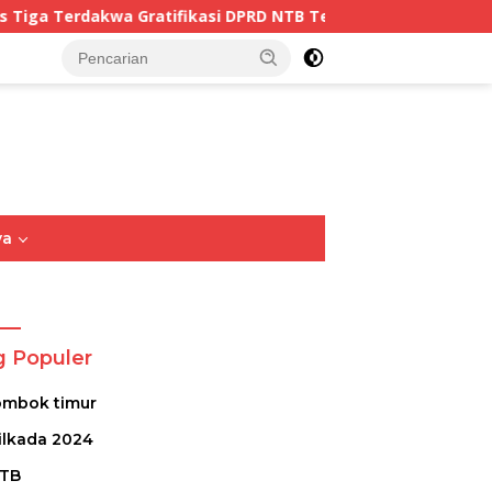
asi DPRD NTB Tegaskan Keadilan Berdasarkan Fakta Persida
tutup
ya
Opini
Sastra
Puisi
g Populer
ombok timur
ilkada 2024
TB