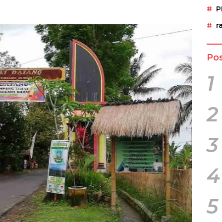
P
r
Pos
1
2
3
4
5