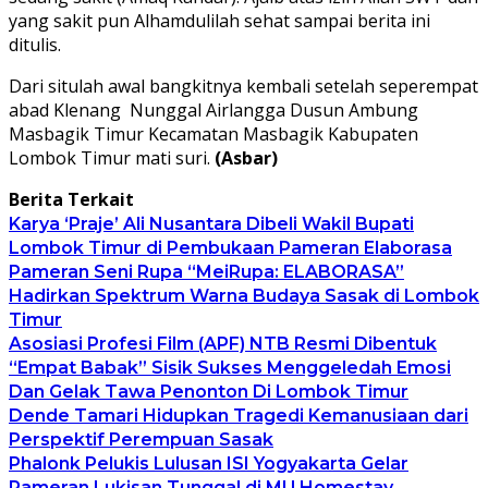
yang sakit pun Alhamdulilah sehat sampai berita ini
ditulis.
Dari situlah awal bangkitnya kembali setelah seperempat
abad Klenang Nunggal Airlangga Dusun Ambung
Masbagik Timur Kecamatan Masbagik Kabupaten
Lombok Timur mati suri.
(Asbar)
Berita Terkait
Karya ‘Praje’ Ali Nusantara Dibeli Wakil Bupati
Lombok Timur di Pembukaan Pameran Elaborasa
Pameran Seni Rupa “MeiRupa: ELABORASA”
Hadirkan Spektrum Warna Budaya Sasak di Lombok
Timur
Asosiasi Profesi Film (APF) NTB Resmi Dibentuk
“Empat Babak” Sisik Sukses Menggeledah Emosi
Dan Gelak Tawa Penonton Di Lombok Timur
Dende Tamari Hidupkan Tragedi Kemanusiaan dari
Perspektif Perempuan Sasak
Phalonk Pelukis Lulusan ISI Yogyakarta Gelar
Pameran Lukisan Tunggal di MU Homestay