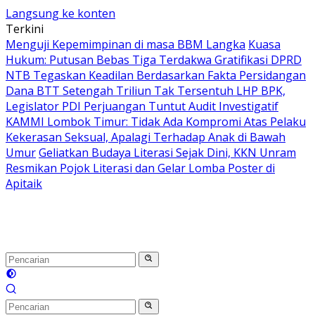
Langsung ke konten
Terkini
Menguji Kepemimpinan di masa BBM Langka
Kuasa
Hukum: Putusan Bebas Tiga Terdakwa Gratifikasi DPRD
NTB Tegaskan Keadilan Berdasarkan Fakta Persidangan
Dana BTT Setengah Triliun Tak Tersentuh LHP BPK,
Legislator PDI Perjuangan Tuntut Audit Investigatif
KAMMI Lombok Timur: Tidak Ada Kompromi Atas Pelaku
Kekerasan Seksual, Apalagi Terhadap Anak di Bawah
Umur
Geliatkan Budaya Literasi Sejak Dini, KKN Unram
Resmikan Pojok Literasi dan Gelar Lomba Poster di
Apitaik