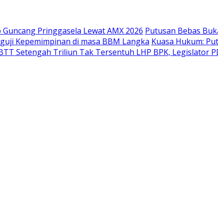
p Guncang Pringgasela Lewat AMX 2026
Putusan Bebas Buk
guji Kepemimpinan di masa BBM Langka
Kuasa Hukum: Put
TT Setengah Triliun Tak Tersentuh LHP BPK, Legislator PD