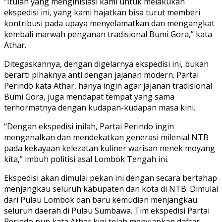
“Itulah yang menginisiasi kami untuk melakukan
ekspedisi ini, yang kami hajatkan bisa turut memberi
kontribusi pada upaya menyelamatkan dan mengangkat
kembali marwah penganan tradisional Bumi Gora,” kata
Athar.
Ditegaskannya, dengan digelarnya ekspedisi ini, bukan
berarti pihaknya anti dengan jajanan modern. Partai
Perindo kata Athar, hanya ingin agar jajanan tradisional
Bumi Gora, juga mendapat tempat yang sama
terhormatnya dengan kudapan-kudapan masa kini.
“Dengan ekspedisi inilah, Partai Perindo ingin
mengenalkan dan mendekatkan generasi milenial NTB
pada kekayaan kelezatan kuliner warisan nenek moyang
kita,” imbuh politisi asal Lombok Tengah ini.
Ekspedisi akan dimulai pekan ini dengan secara bertahap
menjangkau seluruh kabupaten dan kota di NTB. Dimulai
dari Pulau Lombok dan baru kemudian menjangkau
seluruh daerah di Pulau Sumbawa. Tim ekspedisi Partai
Perindo pun kata Athar kini telah menyiapkan daftar