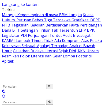
Langsung ke konten
Terkini
Menguji Kepemimpinan di masa BBM Langka
Kuasa
Hukum: Putusan Bebas Tiga Terdakwa Gratifikasi DPRD
NTB Tegaskan Keadilan Berdasarkan Fakta Persidangan
Dana BTT Setengah Triliun Tak Tersentuh LHP BPK,
Legislator PDI Perjuangan Tuntut Audit Investigatif
KAMMI Lombok Timur: Tidak Ada Kompromi Atas Pelaku
Kekerasan Seksual, Apalagi Terhadap Anak di Bawah
Umur
Geliatkan Budaya Literasi Sejak Dini, KKN Unram
Resmikan Pojok Literasi dan Gelar Lomba Poster di
Apitaik