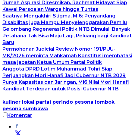
Rumah Aspirasi Diresmikan, Rachmat Hidayat Siap
Kawal Persoalan Warga hingga Tuntas
Saatnya Mengakhiri Stigma, Mi6: Penyandang
Disabilitas juga Mampu Menyelenggarakan Pemilu
Gelombang Regenerasi Politik NTB Dimulai, Banyak
Petahana Tak Bisa Maju Lagi, Peluang bagi Kandidat
Baru
Permohonan Judicial Review Nomor 191/PUU-
MK/2026 meminta Mahkamah Konstitusi membatasi
masa jabatan Ketua Umum Partai Politik
Anggota DPRD Lotim Muhammad Tohri Siap
Perjuangkan Mori Hanafi Jadi Gubernur NTB 2029
Punya Kapasitas dan Jaringan, Mi6 Nilai Mori Hanafi
Kandidat Terdepan untuk Posisi Gubernur NTB
kuliner lokal
partai perindo
pesona lombok
pesona sumbawa
Komentar