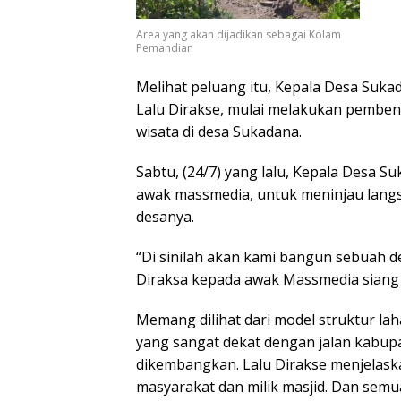
Area yang akan dijadikan sebagai Kolam
Pemandian
Melihat peluang itu, Kepala Desa Su
Lalu Dirakse, mulai melakukan pembe
wisata di desa Sukadana.
Sabtu, (24/7) yang lalu, Kepala Desa
awak massmedia, untuk meninjau langs
desanya.
“Di sinilah akan kami bangun sebuah de
Diraksa kepada awak Massmedia siang 
Memang dilihat dari model struktur la
yang sangat dekat dengan jalan kabupa
dikembangkan. Lalu Dirakse menjelaska
masyarakat dan milik masjid. Dan sem