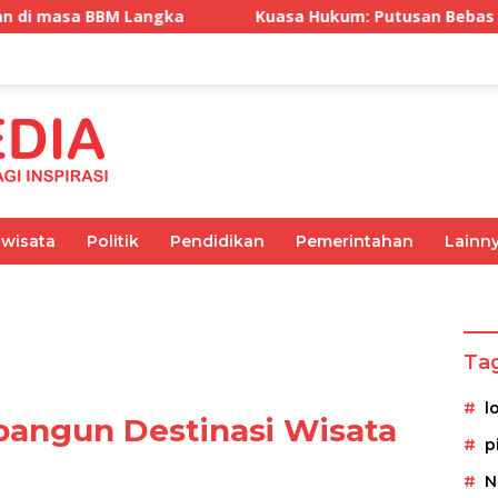
gka
Kuasa Hukum: Putusan Bebas Tiga Terdakwa Grat
iwisata
Politik
Pendidikan
Pemerintahan
Lainn
Olahraga
Pemerintahan
Kesehatan
Ekonomi
Ta
l
angun Destinasi Wisata
p
N