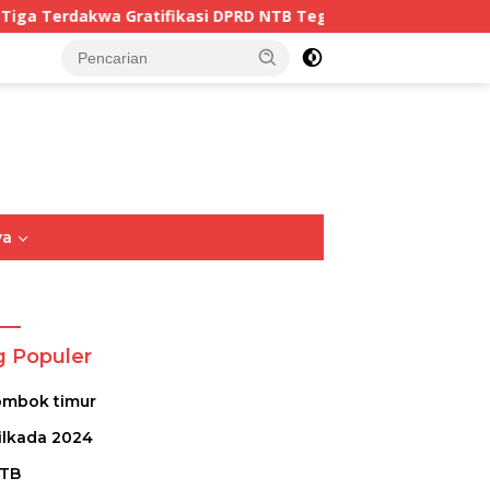
ifikasi DPRD NTB Tegaskan Keadilan Berdasarkan Fakta Per
tutup
ya
Opini
Sastra
Puisi
g Populer
ombok timur
ilkada 2024
TB