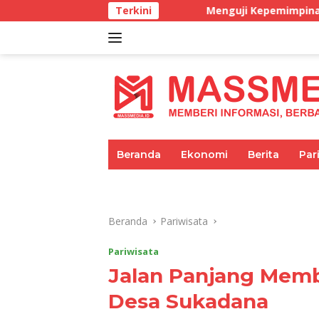
Langsung
Menguji Kepemimpinan di masa BBM Lan
Terkini
ke
konten
tutup
Beranda
Ekonomi
Berita
Par
Umum
Pariwisata
Pendidikan
Beranda
Pariwisata
Pariwisata
Jalan Panjang Memb
Desa Sukadana