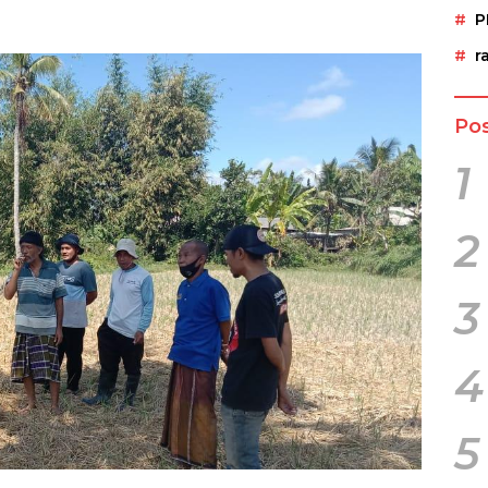
P
r
Pos
1
2
3
4
5