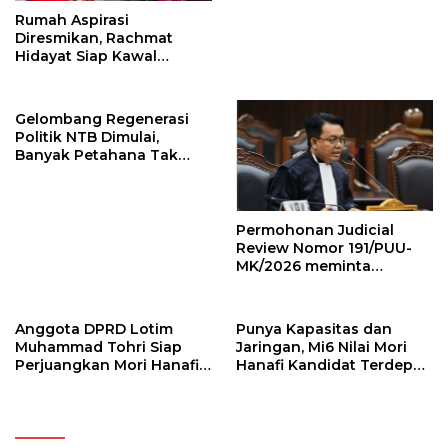
Rumah Aspirasi
Diresmikan, Rachmat
Hidayat Siap Kawal
Persoalan Warga hingga
Tuntas
Gelombang Regenerasi
Politik NTB Dimulai,
Banyak Petahana Tak
Bisa Maju Lagi, Peluang
bagi Kandidat Baru
Permohonan Judicial
Review Nomor 191/PUU-
MK/2026 meminta
Mahkamah Konstitusi
membatasi masa jabatan
Ketua Umum Partai Politik
Anggota DPRD Lotim
Punya Kapasitas dan
Muhammad Tohri Siap
Jaringan, Mi6 Nilai Mori
Perjuangkan Mori Hanafi
Hanafi Kandidat Terdepan
Jadi Gubernur NTB 2029
untuk Posisi Gubernur
NTB