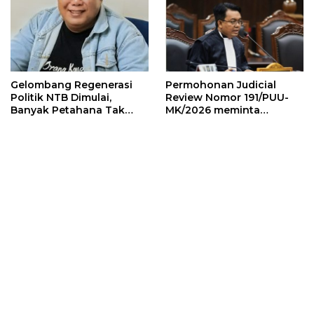
Gelombang Regenerasi
Permohonan Judicial
Politik NTB Dimulai,
Review Nomor 191/PUU-
Banyak Petahana Tak
MK/2026 meminta
Bisa Maju Lagi, Peluang
Mahkamah Konstitusi
bagi Kandidat Baru
membatasi masa jabatan
Ketua Umum Partai Politik