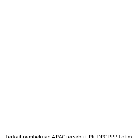
Terkait pembekuan 4 PAC tersebut, Plt. DPC PPP Lotim,